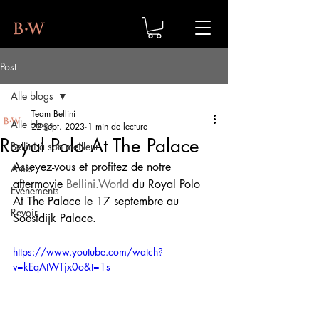
Post
Alle blogs
Team Bellini
Alle blogs
22 sept. 2023
1 min de lecture
Royal Polo At The Palace
Bellini à son meilleur
Asseyez-vous et profitez de notre 
Amis
aftermovie 
Bellini.World
 du Royal Polo 
Événements
At The Palace le 17 septembre au 
Revoir
Soestdijk Palace.
https://www.youtube.com/watch?
v=kEqAtWTjx0o&t=1s