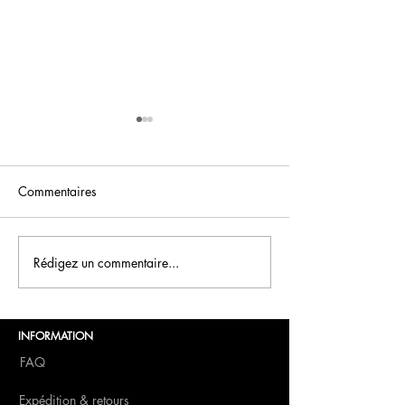
Commentaires
FCN Saint-Valentin
Rédigez un commentaire...
Boissons du Nou
FCN
INFORMATION
FAQ
Expédition & retours