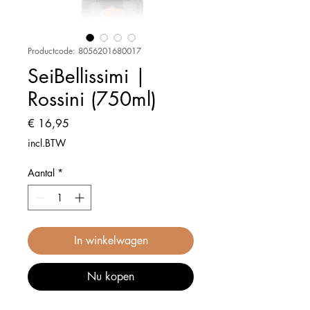
Productcode: 8056201680017
SeiBellissimi |
Rossini (750ml)
Prijs
€ 16,95
incl.BTW
Aantal
*
In winkelwagen
Nu kopen