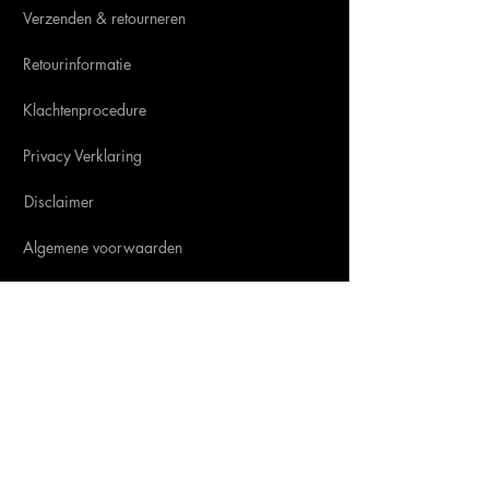
Verzenden & retourneren
Vezels
0,134g
Retourinformatie
Eiwitten
0,134g
Klachtenprocedure
Zout
0,012g
Privacy Verklaring
Disclaimer
Algemene voorwaarden
SOCIAL MEDIA