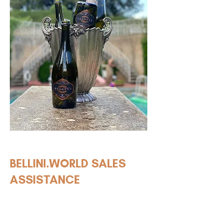
18+ JAAR
BELLINI.WORLD SALES
ASSISTANCE
Wij komen, afhankelijk van uw jaarafname,
regelmatig langs om te zien hoe wij u bij
verkoop kunnen helpen. Ook kunnen wij table-