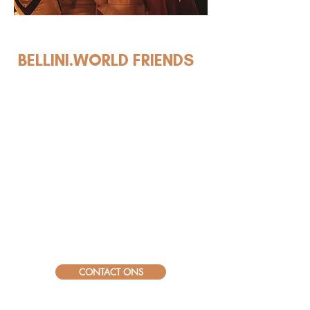
18+ JAAR
BELLINI.WORLD FRIENDS
Bellini.World is uw ‘drinks for everyone’
partner. Met de elegante ready to serve &
drink 0.0% en 5.7% cocktails van
Bellini.World brengen wij uw gasten een
vleugje Bella Italia. De hippe Bar-as-a-
Service (BaaS) is onze manier om het merk
Bellini.World bij u in huis te ondersteunen.
De markt voor NO & LO drinks is het snelst
groeiende segment van alle dranken en
daarbinnen zijn de RTD-cocktails met fruit
Nr.1! Bellini.Worldis uw beste partner voor
deze markt. Bekijk wat we u als Friend
kunnen bieden!
CONTACT ONS