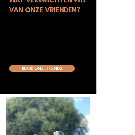
VAN ONZE VRIENDEN?
Dat u twee Bellini.World producten in uw
vaste drankenaanbod en menu opneemt
Voor een periode van minimaal 12
aaneengesloten maanden
Ook als u een bedrijf bent, en geen
horecaonderneming, is dit mogelijk!
BEKIJK ONZE FRIENDS