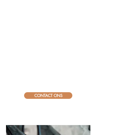
cards realiseren met uw en ons logo maar ook
trainingen geven hoe Bellini producten te mixen.
U vraagt – wij draaien!
Metal 365 bt 1 x per jaar de BaaS Bellini.World
bar ter waarde van 375 euro
Silver 750 bt 2 x per jaar de BaaS Bellini.World
bar ter waarde van 750 euro
Gold 1250 bt 3 x per jaar de BaaS Bellini.World
bar van 1125 euro
Diamant 2500 bt = 3 x per jaar + een
Bellini.World ‘la vita è bella’ event met dj en
videoverslag ter waarde van 2.500 euro
CONTACT ONS