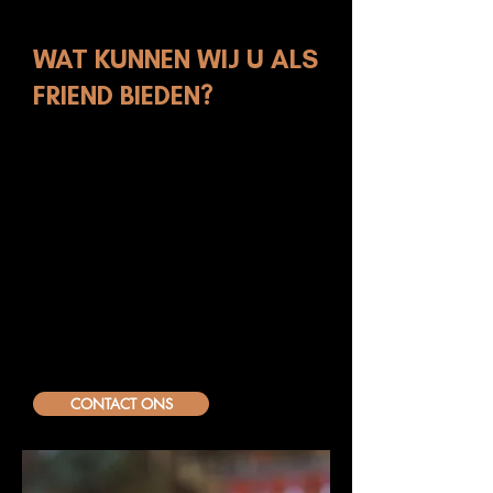
OVER BWF
WAT KUNNEN WIJ U ALS
FRIEND BIEDEN?
THE BELLINI.WORLD FRIENDS PACKAGE
1 x Bellini.World Bar as a Service
2 x Bellini.World Banners en andere
attributen
1 x ondersteuning van ons Bellini.World
barteam (gedurende 4 uur en inzet
afhankelijk van het aantal gasten)
Cocktailglazen (als u deze zelf niet heeft)
12 flessen Bellini.World cadeau
IJsblokjes
Totale waarde 375 euro
CONTACT ONS