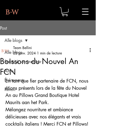
Post
Alle blogs
Team Bellini
Alle blogs
22 janv. 2024
1 min de lecture
Boissons du Nouvel An
Bellini à son meilleur
FCN
Amis
Événements
En tant que fier partenaire de FCN, nous 
étions présents lors de la fête du Nouvel 
Revoir
An au Pillows Grand Boutique Hotel 
Maurits aan het Park. 
Mélangez nourriture et ambiance 
délicieuses avec nos élégants et vrais 
cocktails italiens ! Merci FCN et Pillows!