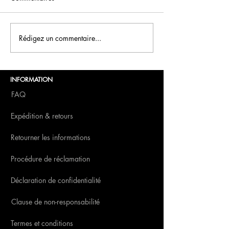
FCN Saint-Valentin
Cuisiner avec un
Rédigez un commentaire...
INFORMATION
FAQ
Expédition & retours
Retourner les informations
Procédure de réclamation
Déclaration de confidentialité
Clause de non-responsabilité
Termes et conditions