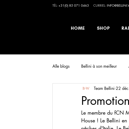
TÉL:
+31(0) 85 071 0463
CURRIEL:
INFO@BELLINI
HOME
SHOP
RA
Alle blogs
Bellini à son meilleur
Team Bellini
22 déc
Promotion
Le membre du fCN Mar
House ! Le Bellini en
pêches d'Italie. Le B