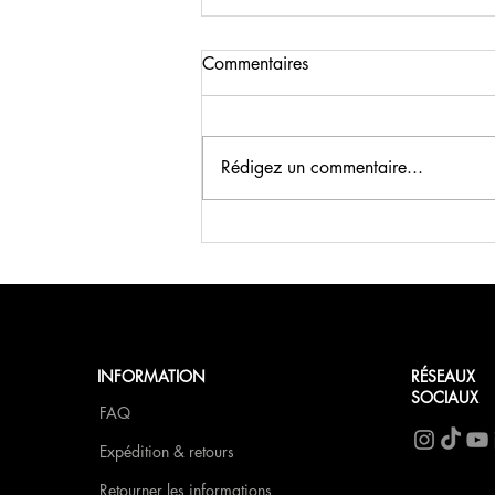
Commentaires
Rédigez un commentaire...
Petit-déjeuner de Saint-Valentin
au FCN
INFORMATION
RÉSEAUX
SOCIAUX
FAQ
Expédition & retours
Retourner les informations