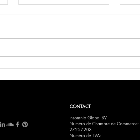
FCN Saint-Valentin
Bois
CONTACT
Insomnia Global BV
Numéro de Chambre de Commerce:
27257203
Numéro de TVA: