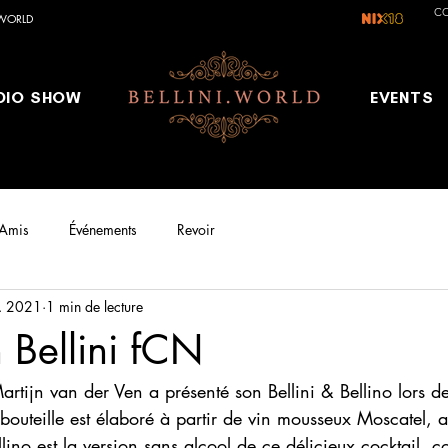
C
.WORLD
DIO SHOW
EVENTS
Amis
Événements
Revoir
. 2021
1 min de lecture
 Bellini fCN
tijn van der Ven a présenté son Bellini & Bellino lors d
 bouteille est élaboré à partir de vin mousseux Moscatel, 
ellino est la version sans alcool de ce délicieux cocktail,