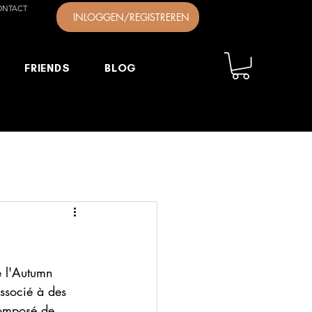
ONTACT
INLOGGEN/REGISTREREN
FRIENDS
BLOG
e l'Autumn 
associé à des 
 composé de 