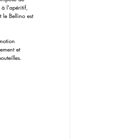
 l'apéritif, 
 le Bellino est 
omotion 
ement et 
uteilles.