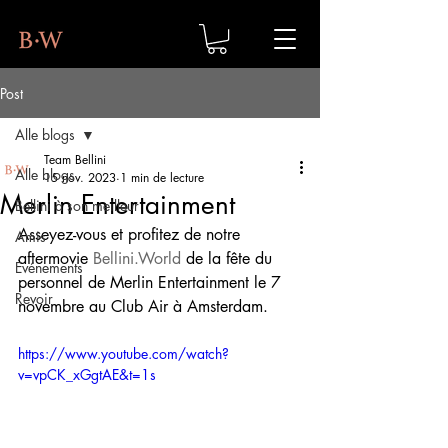
Post
Alle blogs
Team Bellini
Alle blogs
15 nov. 2023
1 min de lecture
Merlin Entertainment
Bellini à son meilleur
Asseyez-vous et profitez de notre 
Amis
aftermovie 
Bellini.World
 de la fête du 
Événements
personnel de Merlin Entertainment le 7 
Revoir
novembre au Club Air à Amsterdam.
https://www.youtube.com/watch?
v=vpCK_xGgtAE&t=1s