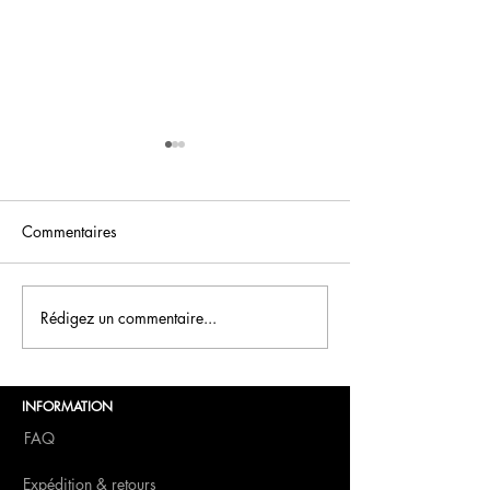
Commentaires
FCN Saint-Valentin
Rédigez un commentaire...
Boissons du Nou
FCN
INFORMATION
FAQ
Expédition & retours