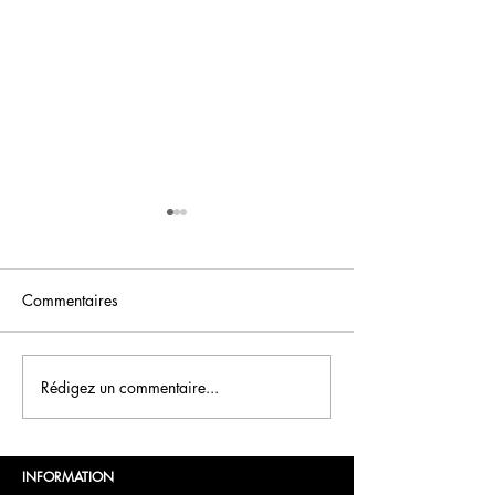
Commentaires
FCN Saint-Valentin
Rédigez un commentaire...
Boissons du Nou
FCN
INFORMATION