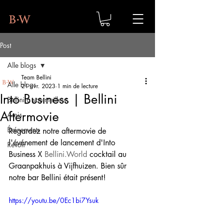
Post
Alle blogs
Team Bellini
Alle blogs
21 avr. 2023
1 min de lecture
Into Business | Bellini
Bellini à son meilleur
Aftermovie
Amis
Événements
Regardez notre aftermovie de 
l'événement de lancement d'Into 
Revoir
Business X 
Bellini.World
 cocktail au 
Graanpakhuis à Vijfhuizen. Bien sûr 
notre bar Bellini était présent!
https://youtu.be/0Ec1bi7Ysuk