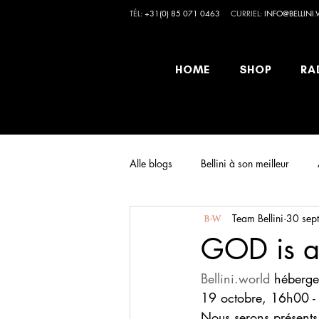
TÉL:
+31(0) 85 071 0463
CURRIEL:
INFO@BELLINI
HOME
SHOP
RA
Alle blogs
Bellini à son meilleur
Team Bellini
30 sep
GOD is a
Bellini.world
 héberge 
19 octobre, 16h00 -
Nous serons présents 