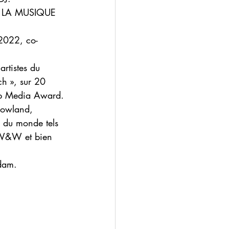
 LA MUSIQUE 
2022, co-
artistes du 
h », sur 20 
Pop Media Award.
rrowland, 
DJ du monde tels 
 W&W et bien 
rdam.