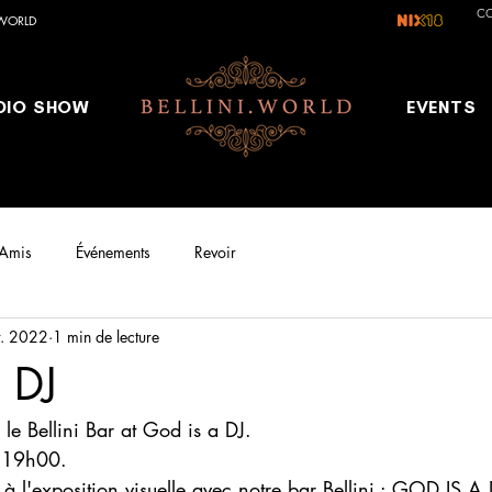
C
.WORLD
DIO SHOW
EVENTS
Amis
Événements
Revoir
t. 2022
1 min de lecture
 DJ
le Bellini Bar at God is a DJ.
 19h00.
à l'exposition visuelle avec notre bar Bellini : GOD IS A 