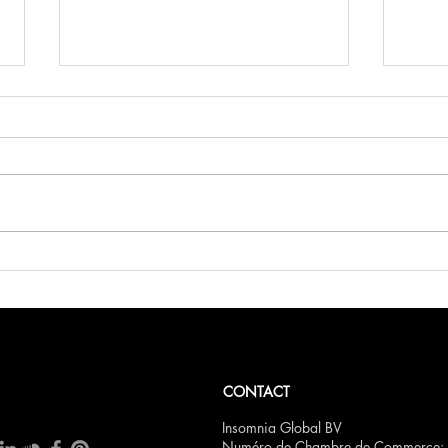
FCN Saint-Valentin
Bois
CONTACT
Insomnia Global BV
Numéro de Chambre de Commerce: