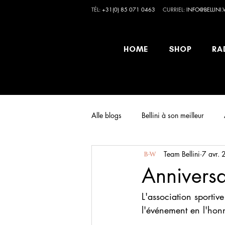
TÉL:
+31(0) 85 071 0463
CURRIEL:
INFO@BELLINI
HOME
SHOP
RA
Alle blogs
Bellini à son meilleur
Team Bellini
7 avr.
Annivers
L'association sporti
l'événement en l'hon