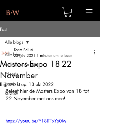
Post
Alle blogs
Team Bellini
Alle blogs
23 nov 2021
1 minuten om te lezen
Masters Expo 18-22
Bellini op z'n best
November
Friends
Events
Bijgewerkt op:
13 okt 2022
Beleef hier de Masters Expo van 18 tot 
Review
22 November met ons mee!
https://youtu.be/Y18ITTxYp0M