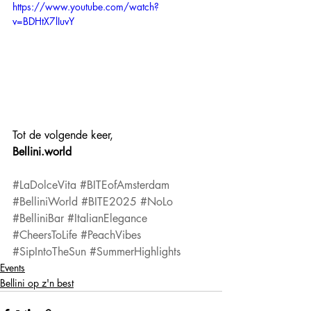
https://www.youtube.com/watch?
v=BDHtX7lIuvY
Tot de volgende keer,
Bellini.world
#LaDolceVita
#BITEofAmsterdam
#BelliniWorld
#BITE2025
#NoLo
#BelliniBar
#ItalianElegance
#CheersToLife
#PeachVibes
#SipIntoTheSun
#SummerHighlights
Events
Bellini op z'n best