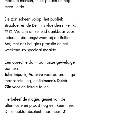
mooiere mensen, meer gelach en nog 
meer liefde.
De zon scheen volop, het publiek 
straalde, en de Bellini’s vloeiden rijkelijk. 
💛🍑 We zijn ontzettend dankbaar voor 
iedereen die langskwam bij de Bellini 
Bar, met ons het glas proostte en het 
weekend zo speciaal maakte.
Een oprechte dank aan onze geweldige 
partners:
Jolie Imports
, 
Valiente
 voor de prachtige 
terrasopstelling, en 
Tolmann’s Dutch 
Gin
 voor de lokale touch.
Herbeleef de magie, geniet van de 
aftermovie en proost nog één keer mee. 
Dit smaakte absoluut naar meer. 🥂