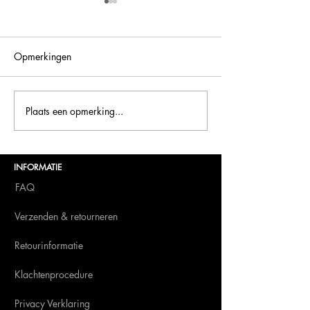
Opmerkingen
Bellini is terug op BITE!
Plaats een opmerking...
Kom langs bij
Bellini.World op 
Amsterdam!
INFORMATIE
FAQ
Verzenden & retourneren
Retourinformatie
Klachtenprocedure
Privacy Verklaring