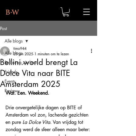
Post
Alle blogs
timo944
Alle blogs
23 jun 2025
1 minuten om te lezen
Bellini.world brengt La
Bellini op z'n best
Dolce Vita naar BITE
Friends
Events
Amsterdam 2025
Review
Wat. Een. Weekend.
Drie onvergetelijke dagen op BITE of 
Amsterdam vol zon, lachende gezichten 
en pure 
La Dolce Vita
. Van vrijdag tot 
zondag werd de sfeer alleen maar beter: 