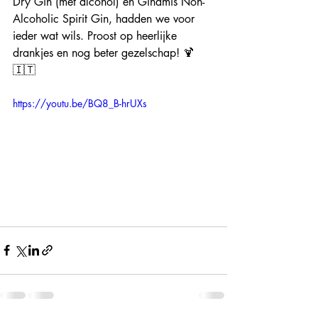
Dry Gin (met alcohol) en Ginamis Non-
Alcoholic Spirit Gin, hadden we voor 
ieder wat wils. Proost op heerlijke 
drankjes en nog beter gezelschap! 🍹
🇮🇹
https://youtu.be/BQ8_B-hrUXs