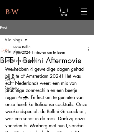
Post
Alle blogs
Team Bellini
Alle blogs
7 jun 2024
1 minuten om te lezen
BITE | Bellini Aftermovie
Bellini op z'n best
We hebben 4 geweldige dagen gehad 
Friends
bij Bite of Amsterdam 2024! Het was 
Events
echt Nederlands weer: een mix van 
Review
prachtige zonneschijn en een beetje 
regen 🌞🌧️. Perfect om te genieten van 
onze heerlijke Italiaanse cocktails. Onze 
weekendspecial, de Bellini Gin-cocktail, 
was een schot in de roos! Dankzij onze 
vrienden bij Marberg met hun IJslandse 