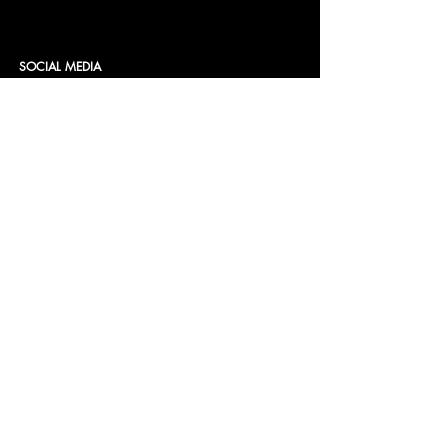
SOCIAL MEDIA
CONTACT
Insomnia Global BV
KvK nr: 27257203
BTW nr: NL8198.98.582.B01
Bankrekening:
NL 46 INGB 0009 0232 96
Op naam van: Insomnia Global B.V.
Tel.:
+31 341770611
Mail:
info@bellini.world