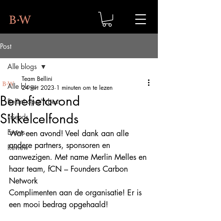
Post
Alle blogs
Team Bellini
Alle blogs
24 mrt 2023
1 minuten om te lezen
Benefietavond
Bellini op z'n best
Sikkelcelfonds
Friends
Events
Wat een avond! Veel dank aan alle 
andere partners, sponsoren en 
Review
aanwezigen. Met name Merlin Melles en 
haar team, fCN – Founders Carbon 
Network
Complimenten aan de organisatie! Er is 
een mooi bedrag opgehaald!