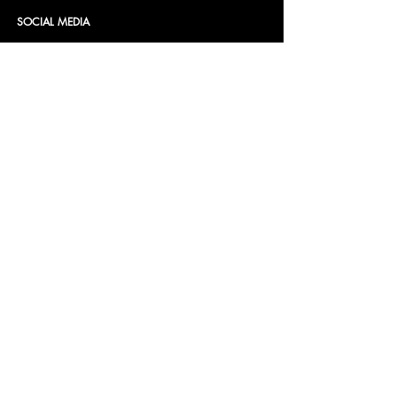
SOCIAL MEDIA
CONTACT
Insomnia Global BV
KvK nr: 27257203
BTW nr: NL8198.98.582.B01
Bankrekening:
NL 46 INGB 0009 0232 96
Op naam van: Insomnia Global B.V.
Tel.:
+31 341770611
Mail:
info@bellini.world