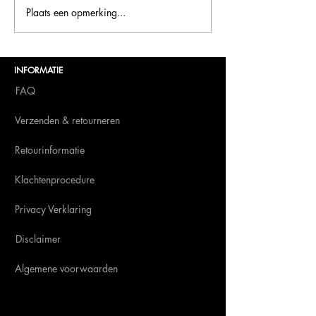
Bellini is terug o
Plaats een opmerking...
Bellini.world brengt La
Dolce Vita naar BITE
Amsterdam 2025
INFORMATIE
FAQ
Verzenden & retourneren
Retourinformatie
Klachtenprocedure
Privacy Verklaring
Disclaimer
Algemene voorwaarden