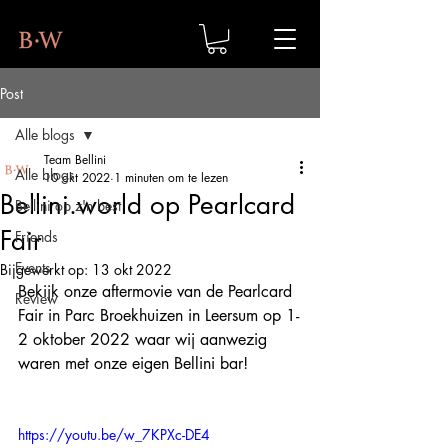
Post
Alle blogs
Team Bellini
Alle blogs
10 okt 2022
1 minuten om te lezen
Bellini.world op Pearlcard
Bellini op z'n best
Fair
Friends
Events
Bijgewerkt op:
13 okt 2022
Bekijk onze aftermovie van de Pearlcard 
Review
Fair in Parc Broekhuizen in Leersum op 1-
2 oktober 2022 waar wij aanwezig 
waren met onze eigen Bellini bar!
https://youtu.be/w_7KPXc-DE4