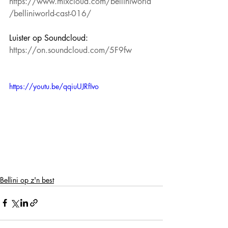
https://www.mixcloud.com/belliniworld
/belliniworld-cast-016/
Luister op Soundcloud:
https://on.soundcloud.com/5F9fw
https://youtu.be/qqiuUJRfIvo
Bellini op z'n best