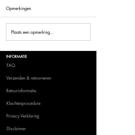
Opmerkingen
Bellini is terug o
Plaats een opmerking...
Bellini.world brengt La
Dolce Vita naar BITE
Amsterdam 2025
INFORMATIE
FAQ
Verzenden & retourneren
Retourinformatie
Klachtenprocedure
Privacy Verklaring
Disclaimer