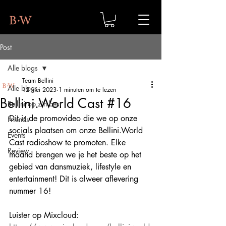
Post
Alle blogs
Team Bellini
Alle blogs
12 mei 2023
1 minuten om te lezen
Bellini.World Cast #16
Bellini op z'n best
Dit is de promovideo die we op onze 
Friends
socials plaatsen om onze Bellini.World 
Events
Cast radioshow te promoten. Elke 
Review
maand brengen we je het beste op het 
gebied van dansmuziek, lifestyle en 
entertainment! Dit is alweer aflevering 
nummer 16!
Luister op Mixcloud: