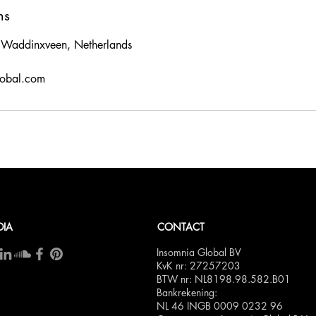
ns
 Waddinxveen, Netherlands
lobal.com
DIA
CONTACT
Insomnia Global BV
KvK nr: 27257203
BTW nr: NL8198.98.582.B01
Bankrekening:
NL 46 INGB 0009 0232 96