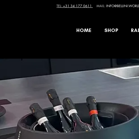
TEL:
+31 34 177 0611
MAIL:
INFO@BELLINI.WORL
HOME
SHOP
RA