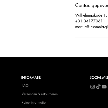
Contactgegeve
Wilhelminakade 1,
+31 341770611
martijn@insomnia-g
INFORMATIE
SOCIAL ME
FAQ
Verzenden & retourneren
Retourinformatie