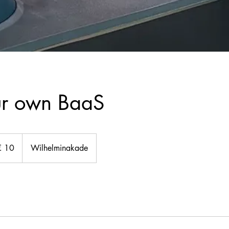
ur own BaaS
€ 10
Wilhelminakade