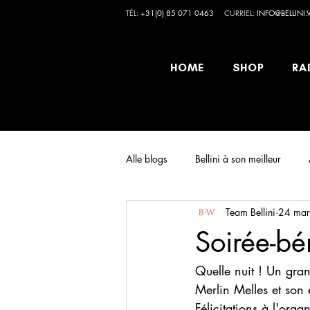
TÉL:
+31(0) 85 071 0463
CURRIEL:
INFO@BELLINI
HOME
SHOP
RA
Alle blogs
Bellini à son meilleur
Team Bellini
24 mar
Soirée-bé
Quelle nuit ! Un gran
Merlin Melles et so
Félicitations à l'org