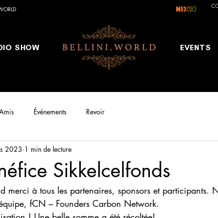
C
.WORLD
DIO SHOW
EVENTS
Amis
Événements
Revoir
s 2023
1 min de lecture
néfice Sikkelcelfonds
d merci à tous les partenaires, sponsors et participants.
n équipe, fCN – Founders Carbon Network.
anisation ! Une belle somme a été récoltée!