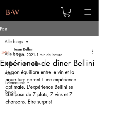
Post
Alle blogs
Team Bellini
Alle blogs
13 oct. 2021
1 min de lecture
Expérience de dîner Bellini
Bellini à son meilleur
Le bon équilibre entre le vin et la 
Amis
nourriture garantit une expérience 
Événements
optimale. L'expérience Bellini se 
Revoir
compose de 7 plats, 7 vins et 7 
chansons. Être surpris!