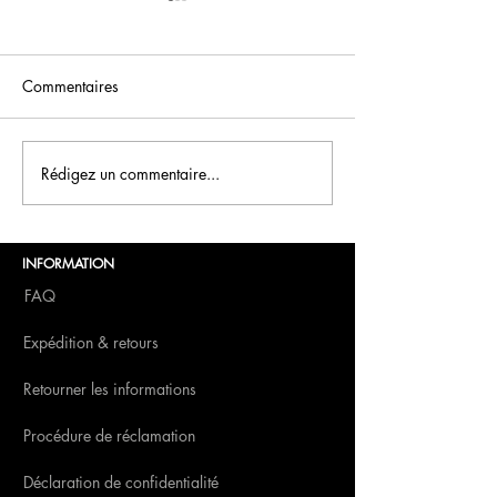
Commentaires
FCN Saint-Valentin
Rédigez un commentaire...
Boissons du Nou
FCN
INFORMATION
FAQ
Expédition & retours
Retourner les informations
Procédure de réclamation
Déclaration de confidentialité