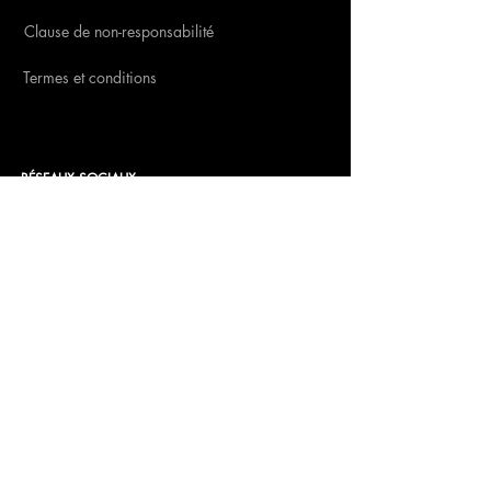
Clause de non-responsabilité
Termes et conditions
RÉSEAUX SOCIAUX
CONTACT
Insomnia Global BV
Numéro de Chambre de Commerce: 27257203
Numéro de TVA: NL8198.98.582.B01
Compte bancaire:
NL 46 INGB 0009 0232 96
Au nom de: Insomnia Global B.V.